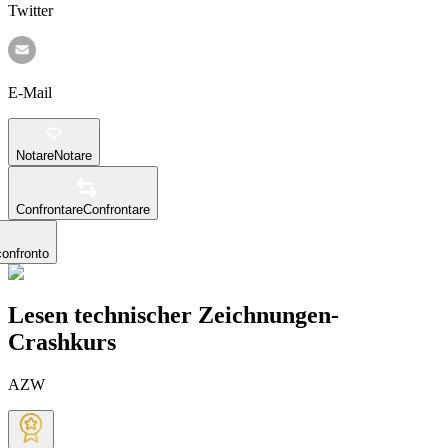
Twitter
E-Mail
Notare
Notare
Confrontare
Confrontare
confronto
Lesen technischer Zeichnungen-
Crashkurs
AZW