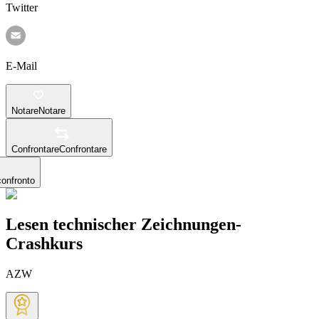
Twitter
E-Mail
Notare
Notare
Confrontare
Confrontare
confronto
Lesen technischer Zeichnungen-
Crashkurs
AZW