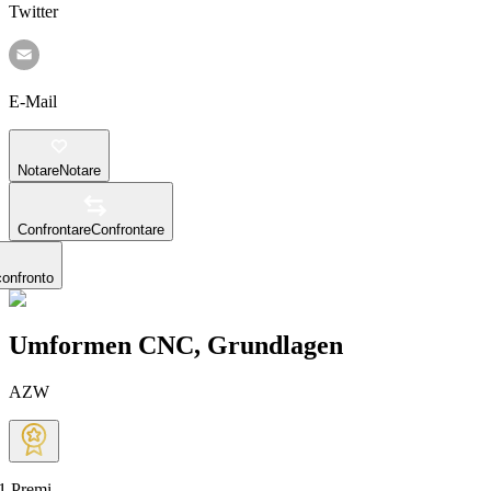
Twitter
E-Mail
Notare
Notare
Confrontare
Confrontare
confronto
Umformen CNC, Grundlagen
AZW
1
Premi