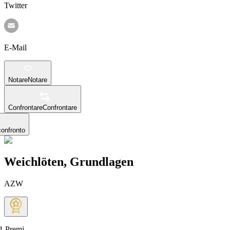
Twitter
E-Mail
Notare
Notare
Confrontare
Confrontare
confronto
Weichlöten, Grundlagen
AZW
1
Premi