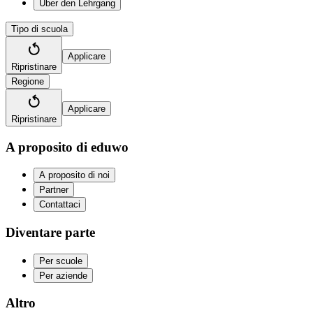
Über den Lehrgang
Tipo di scuola
Applicare
Ripristinare
Regione
Applicare
Ripristinare
A proposito di eduwo
A proposito di noi
Partner
Contattaci
Diventare parte
Per scuole
Per aziende
Altro