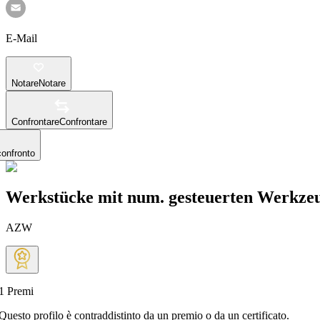
E-Mail
Notare
Notare
Confrontare
Confrontare
confronto
Werkstücke mit num. gesteuerten Werkze
AZW
1
Premi
Questo profilo è contraddistinto da un premio o da un certificato.