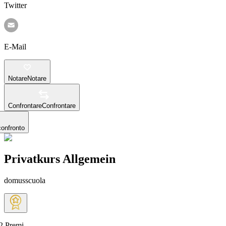
Twitter
E-Mail
Notare
Notare
Confrontare
Confrontare
confronto
Privatkurs Allgemein
domusscuola
2
Premi