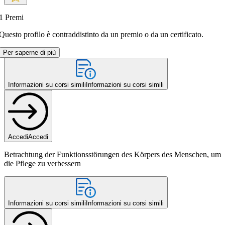
1
Premi
Questo profilo è contraddistinto da un premio o da un certificato.
Per saperne di più
Informazioni su corsi simili
Informazioni su corsi simili
Accedi
Accedi
Betrachtung der Funktionsstörungen des Körpers des Menschen, um
die Pflege zu verbessern
Informazioni su corsi simili
Informazioni su corsi simili