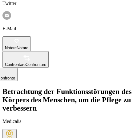
Twitter
E-Mail
Notare
Notare
Confrontare
Confrontare
confronto
Betrachtung der Funktionsstörungen des
Körpers des Menschen, um die Pflege zu
verbessern
Medicalis