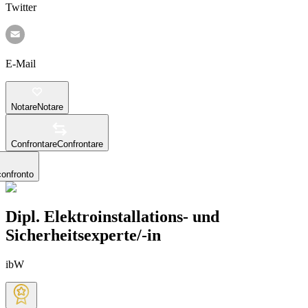
Twitter
E-Mail
Notare
Notare
Confrontare
Confrontare
confronto
Dipl. Elektroinstallations- und
Sicherheitsexperte/-in
ibW