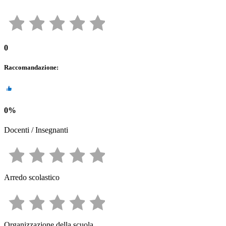
0
Raccomandazione
:
0
%
Docenti / Insegnanti
Arredo scolastico
Organizzazione della scuola