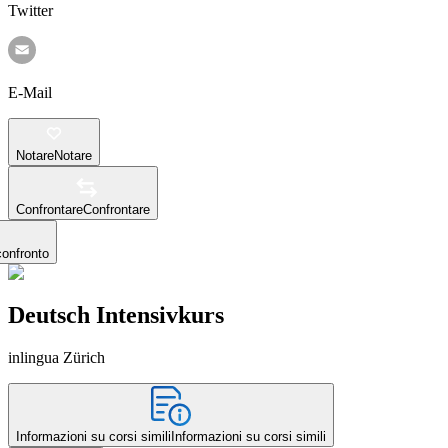
Twitter
E-Mail
Notare
Notare
Confrontare
Confrontare
confronto
Deutsch Intensivkurs
inlingua Zürich
Informazioni su corsi simili
Informazioni su corsi simili