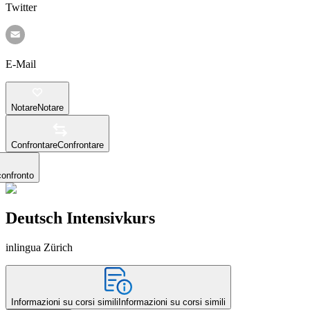
Twitter
E-Mail
Notare
Notare
Confrontare
Confrontare
confronto
Deutsch Intensivkurs
inlingua Zürich
Informazioni su corsi simili
Informazioni su corsi simili