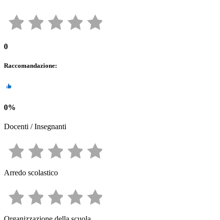
0
Raccomandazione
:
0
%
Docenti / Insegnanti
Arredo scolastico
Organizzazione della scuola