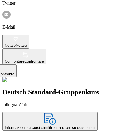
Twitter
E-Mail
Notare
Notare
Confrontare
Confrontare
confronto
Deutsch Standard-Gruppenkurs
inlingua Zürich
Informazioni su corsi simili
Informazioni su corsi simili