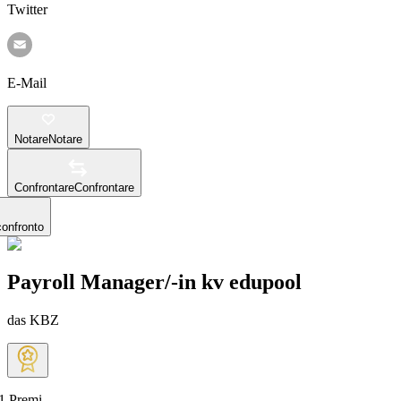
Twitter
E-Mail
Notare
Notare
Confrontare
Confrontare
confronto
Payroll Manager/-in kv edupool
das KBZ
1
Premi