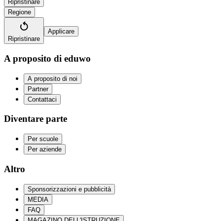
Ripristinare
Regione
Applicare
Ripristinare
A proposito di eduwo
A proposito di noi
Partner
Contattaci
Diventare parte
Per scuole
Per aziende
Altro
Sponsorizzazioni e pubblicità
MEDIA
FAQ
MAGAZINO DELL'ISTRUZIONE