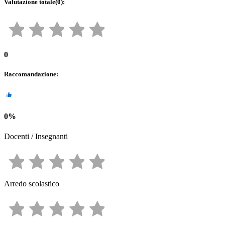
Valutazione totale
(
0
):
0
Raccomandazione
:
0
%
Docenti / Insegnanti
Arredo scolastico