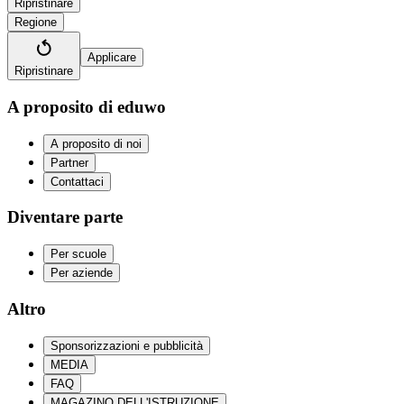
Ripristinare
Regione
Applicare
Ripristinare
A proposito di eduwo
A proposito di noi
Partner
Contattaci
Diventare parte
Per scuole
Per aziende
Altro
Sponsorizzazioni e pubblicità
MEDIA
FAQ
MAGAZINO DELL'ISTRUZIONE