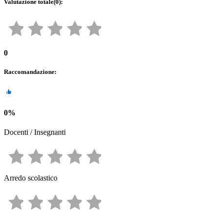
Valutazione totale
(
0
):
0
Raccomandazione
:
0
%
Docenti / Insegnanti
Arredo scolastico