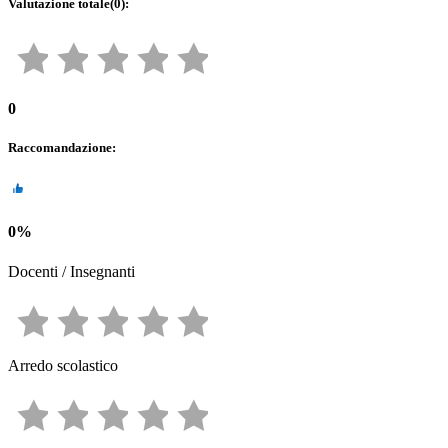
Valutazione totale
(
0
):
0
Raccomandazione
:
0
%
Docenti / Insegnanti
Arredo scolastico