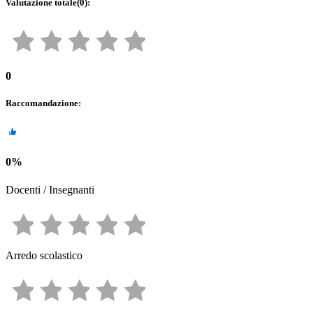
Valutazione totale
(
0
):
0
Raccomandazione
:
0
%
Docenti / Insegnanti
Arredo scolastico