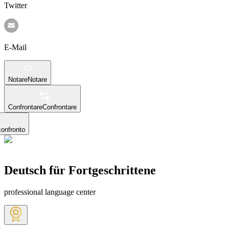
Twitter
E-Mail
Notare
Notare
Confrontare
Confrontare
confronto
Deutsch für Fortgeschrittene
professional language center