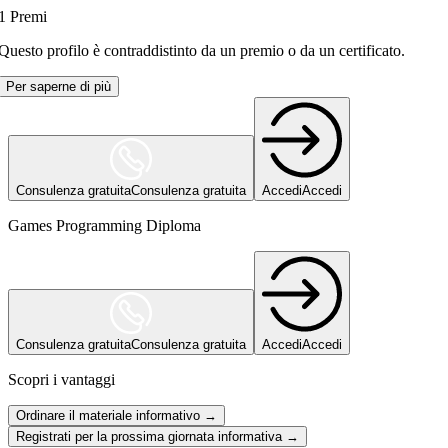
1
Premi
Questo profilo è contraddistinto da un premio o da un certificato.
Per saperne di più
Consulenza gratuita
Consulenza gratuita
Accedi
Accedi
Games Programming Diploma
Consulenza gratuita
Consulenza gratuita
Accedi
Accedi
Scopri i vantaggi
Ordinare il materiale informativo →
Registrati per la prossima giornata informativa →