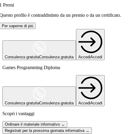
1
Premi
Questo profilo è contraddistinto da un premio o da un certificato.
Per saperne di più
Consulenza gratuita
Consulenza gratuita
Accedi
Accedi
Games Programming Diploma
Consulenza gratuita
Consulenza gratuita
Accedi
Accedi
Scopri i vantaggi
Ordinare il materiale informativo →
Registrati per la prossima giornata informativa →