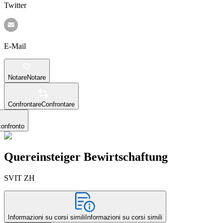
Twitter
E-Mail
Notare
Notare
Confrontare
Confrontare
confronto
Quereinsteiger Bewirtschaftung
SVIT ZH
Informazioni su corsi simili
Informazioni su corsi simili