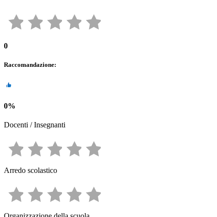
0
Raccomandazione
:
0
%
Docenti / Insegnanti
Arredo scolastico
Organizzazione della scuola