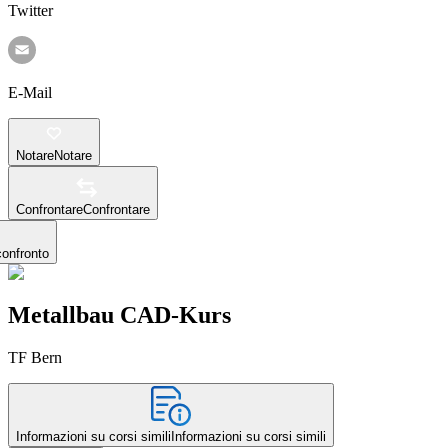
Twitter
E-Mail
Notare
Notare
Confrontare
Confrontare
confronto
Metallbau CAD-Kurs
TF Bern
Informazioni su corsi simili
Informazioni su corsi simili