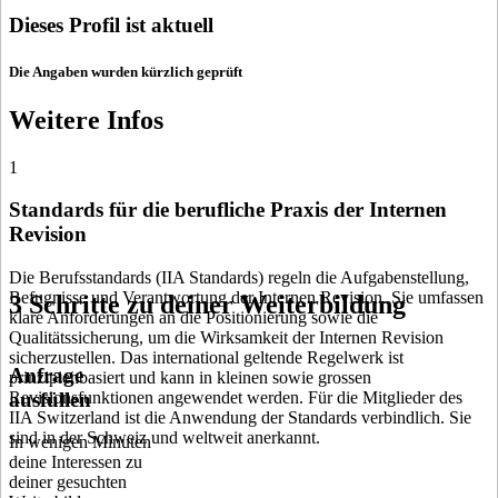
Dieses Profil ist aktuell
Die Angaben wurden kürzlich geprüft
Weitere Infos
1
Standards für die berufliche Praxis der Internen
Revision
Die Berufsstandards (IIA Standards) regeln die Aufgabenstellung,
Befugnisse und Verantwortung der Internen Revision. Sie umfassen
3 Schritte zu deiner Weiterbildung
klare Anforderungen an die Positionierung sowie die
Qualitätssicherung, um die Wirksamkeit der Internen Revision
sicherzustellen. Das international geltende Regelwerk ist
Anfrage
prinzipienbasiert und kann in kleinen sowie grossen
ausfüllen
Revisionsfunktionen angewendet werden. Für die Mitglieder des
IIA Switzerland ist die Anwendung der Standards verbindlich. Sie
sind in der Schweiz und weltweit anerkannt.
In wenigen Minuten
deine Interessen zu
deiner gesuchten