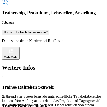
Traineeship, Praktikum, Lehrstellen, Anstellung
Jobarten
Du bist Hochschulabsolvent/in?
Dann starte deine Karriere bei Raiffeisen!
Mehr
Mehr
Weitere Infos
1
Trainee Raiffeisen Schweiz
Während vier Stages lernst du unterschiedliche Tätigkeitsbereiche
2
kennen. Von Anfang an bist du in das Projekt- und Tagesgeschäft
von Raiffeisen Schweiz involviert. Dabei wirst du von einem
Trainee Raiffeisenbank