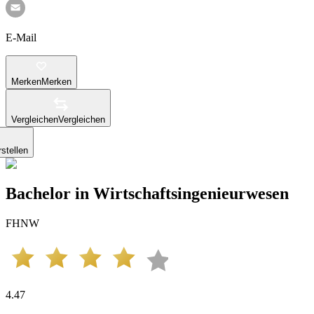
E-Mail
Merken
Merken
Vergleichen
Vergleichen
stellen
Bachelor in Wirtschaftsingenieurwesen
FHNW
4.47