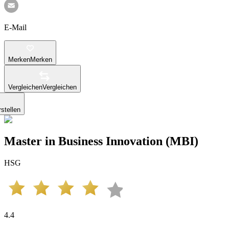
E-Mail
Merken
Merken
Vergleichen
Vergleichen
stellen
Master in Business Innovation (MBI)
HSG
4.4