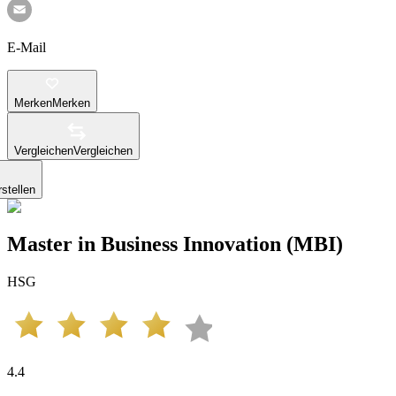
E-Mail
Merken
Merken
Vergleichen
Vergleichen
stellen
Master in Business Innovation (MBI)
HSG
4.4