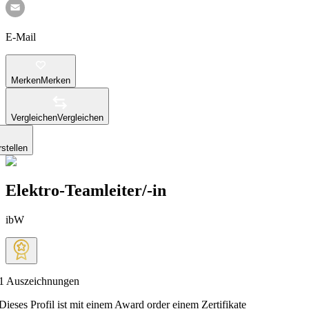
E-Mail
Merken
Merken
Vergleichen
Vergleichen
stellen
Elektro-Teamleiter/-in
ibW
1
Auszeichnungen
Dieses Profil ist mit einem Award order einem Zertifikate