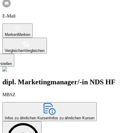
E-Mail
Merken
Merken
Vergleichen
Vergleichen
stellen
dipl. Marketingmanager/-in NDS HF
MBSZ
Infos zu ähnlichen Kursen
Infos zu ähnlichen Kursen