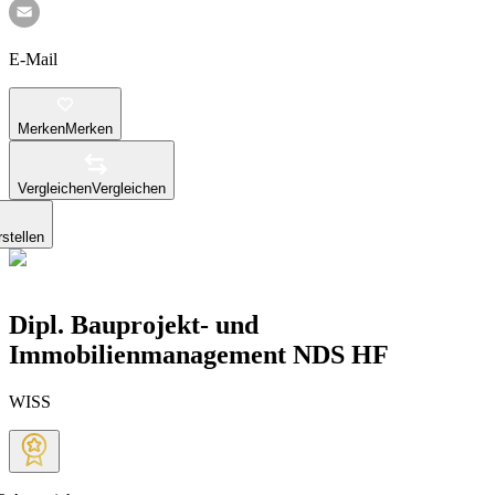
E-Mail
Merken
Merken
Vergleichen
Vergleichen
stellen
Dipl. Bauprojekt- und
Immobilienmanagement NDS HF
WISS