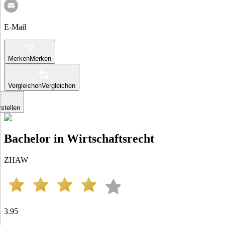
E-Mail
Merken
Merken
Vergleichen
Vergleichen
stellen
Bachelor in Wirtschaftsrecht
ZHAW
3.95