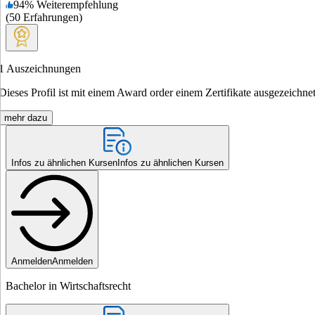
94
%
Weiterempfehlung
(
50
Erfahrungen
)
1
Auszeichnungen
Dieses Profil ist mit einem Award order einem Zertifikate ausgezeichnet
mehr dazu
Infos zu ähnlichen Kursen
Infos zu ähnlichen Kursen
Anmelden
Anmelden
Bachelor in Wirtschaftsrecht