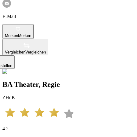
E-Mail
Merken
Merken
Vergleichen
Vergleichen
stellen
BA Theater, Regie
ZHdK
4.2