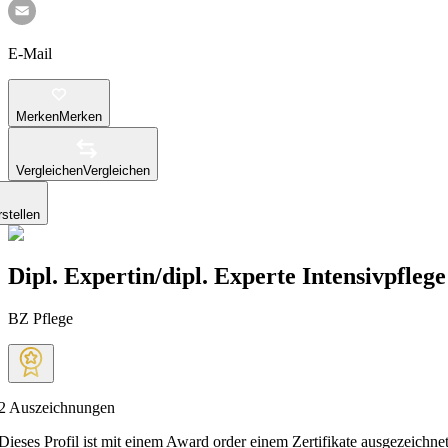
E-Mail
Merken
Merken
Vergleichen
Vergleichen
stellen
Dipl. Expertin/dipl. Experte Intensivpfle
BZ Pflege
2
Auszeichnungen
Dieses Profil ist mit einem Award order einem Zertifikate ausgezeichnet