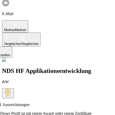
E-Mail
Merken
Merken
Vergleichen
Vergleichen
stellen
NDS HF Applikationsentwicklung
ibW
1
Auszeichnungen
Dieses Profil ist mit einem Award order einem Zertifikate