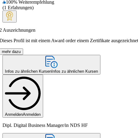
100
%
Weiterempfehlung
(
1
Erfahrungen
)
2
Auszeichnungen
Dieses Profil ist mit einem Award order einem Zertifikate ausgezeichnet
mehr dazu
Infos zu ähnlichen Kursen
Infos zu ähnlichen Kursen
Anmelden
Anmelden
Dipl. Di­gi­tal Bu­si­ness Ma­na­ger/in NDS HF