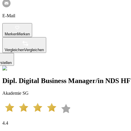
E-Mail
Merken
Merken
Vergleichen
Vergleichen
stellen
Dipl. Di­gi­tal Bu­si­ness Ma­na­ger/in NDS HF
Akademie SG
4.4