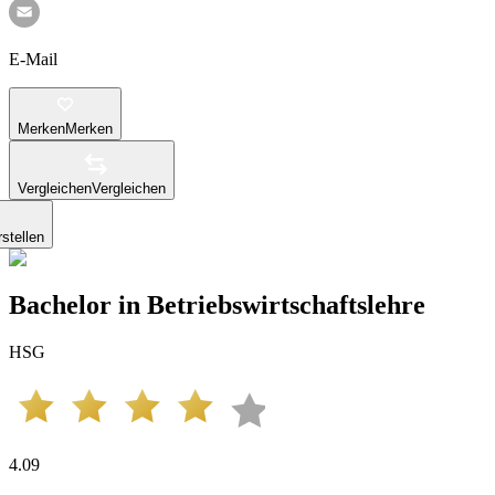
E-Mail
Merken
Merken
Vergleichen
Vergleichen
stellen
Bachelor in Betriebswirtschaftslehre
HSG
4.09