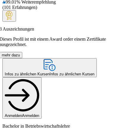
99.01
%
Weiterempfehlung
(
101
Erfahrungen
)
3
Auszeichnungen
Dieses Profil ist mit einem Award order einem Zertifikate
ausgezeichnet.
mehr dazu
Infos zu ähnlichen Kursen
Infos zu ähnlichen Kursen
Anmelden
Anmelden
Bachelor in Betriebswirtschaftslehre