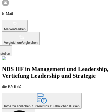
E-Mail
Merken
Merken
Vergleichen
Vergleichen
stellen
NDS HF in Management und Leadership,
Vertiefung Leadership und Strategie
die KVBSZ
Infos zu ähnlichen Kursen
Infos zu ähnlichen Kursen