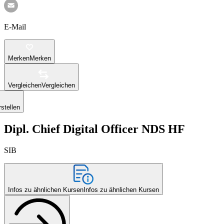
E-Mail
Merken
Merken
Vergleichen
Vergleichen
stellen
Dipl. Chief Digital Officer NDS HF
SIB
Infos zu ähnlichen Kursen
Infos zu ähnlichen Kursen