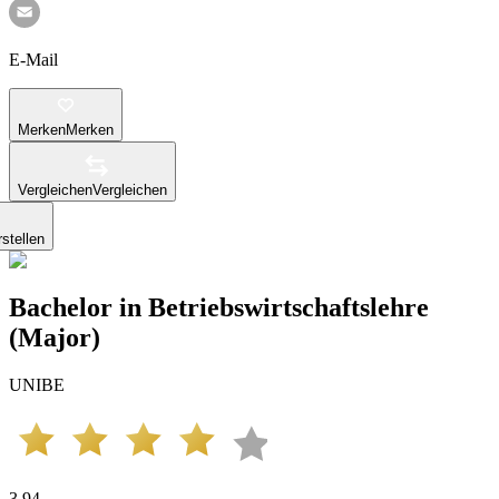
E-Mail
Merken
Merken
Vergleichen
Vergleichen
stellen
Bachelor in Betriebswirtschaftslehre
(Major)
UNIBE
3.94