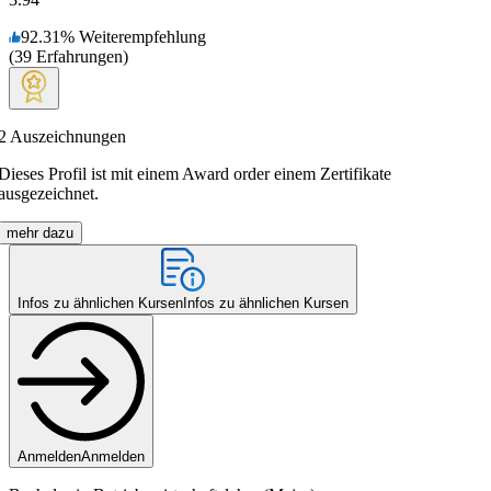
92.31
%
Weiterempfehlung
(
39
Erfahrungen
)
2
Auszeichnungen
Dieses Profil ist mit einem Award order einem Zertifikate
ausgezeichnet.
mehr dazu
Infos zu ähnlichen Kursen
Infos zu ähnlichen Kursen
Anmelden
Anmelden