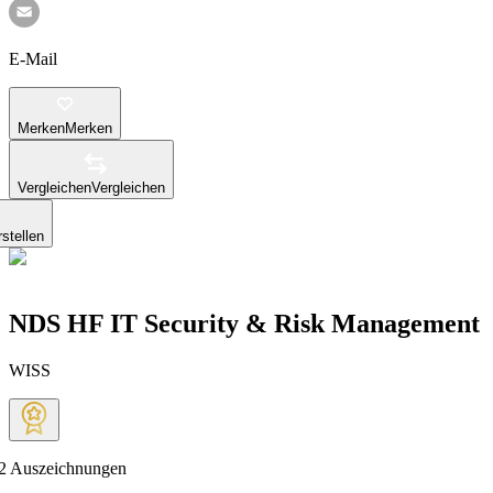
E-Mail
Merken
Merken
Vergleichen
Vergleichen
stellen
NDS HF IT Security & Risk Management
WISS
2
Auszeichnungen