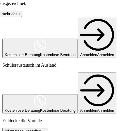
ausgezeichnet.
mehr dazu
Kostenlose Beratung
Kostenlose Beratung
Anmelden
Anmelden
Schüleraustausch im Ausland
Kostenlose Beratung
Kostenlose Beratung
Anmelden
Anmelden
Entdecke die Vorteile