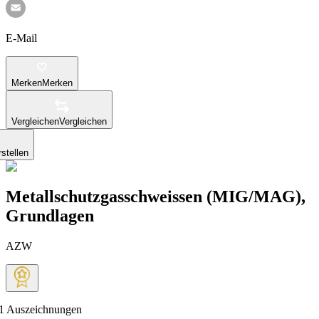
E-Mail
Merken
Merken
Vergleichen
Vergleichen
stellen
Metallschutzgasschweissen (MIG/MAG),
Grundlagen
AZW
1
Auszeichnungen