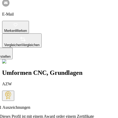
E-Mail
Merken
Merken
Vergleichen
Vergleichen
stellen
Umformen CNC, Grundlagen
AZW
1
Auszeichnungen
Dieses Profil ist mit einem Award order einem Zertifikate