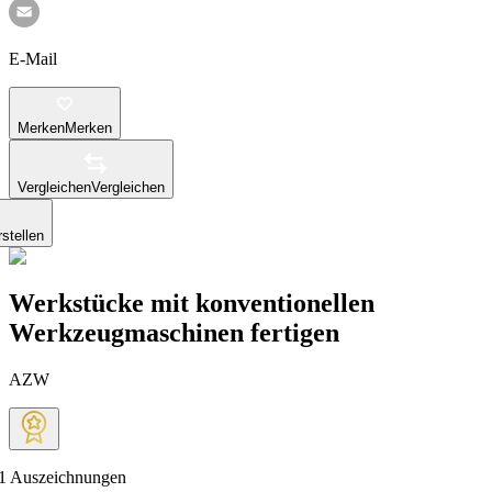
E-Mail
Merken
Merken
Vergleichen
Vergleichen
stellen
Werkstücke mit konventionellen
Werkzeugmaschinen fertigen
AZW
1
Auszeichnungen