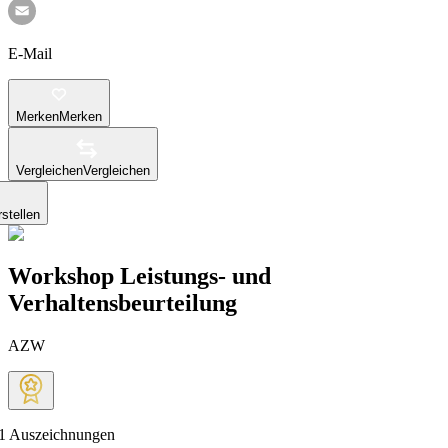
E-Mail
Merken
Merken
Vergleichen
Vergleichen
stellen
Workshop Leistungs- und
Verhaltensbeurteilung
AZW
1
Auszeichnungen