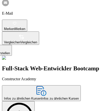
E-Mail
Merken
Merken
Vergleichen
Vergleichen
stellen
Full-Stack Web-Entwickler Bootcamp
Constructor Academy
Infos zu ähnlichen Kursen
Infos zu ähnlichen Kursen