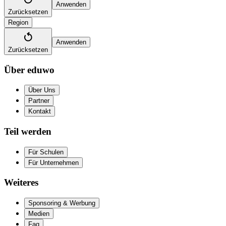
Anwenden
Zurücksetzen
Region
Anwenden
Zurücksetzen
Über eduwo
Über Uns
Partner
Kontakt
Teil werden
Für Schulen
Für Unternehmen
Weiteres
Sponsoring & Werbung
Medien
Faq