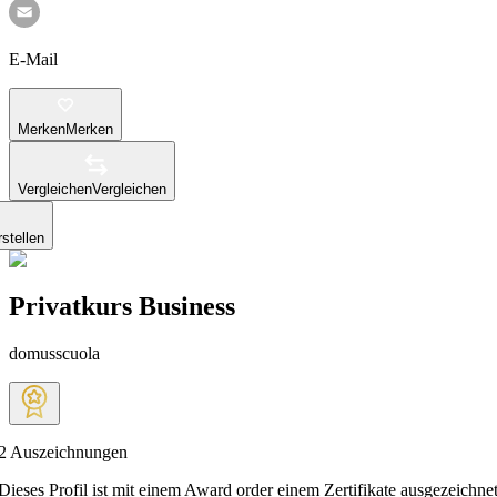
E-Mail
Merken
Merken
Vergleichen
Vergleichen
stellen
Privatkurs Business
domusscuola
2
Auszeichnungen
Dieses Profil ist mit einem Award order einem Zertifikate ausgezeichnet