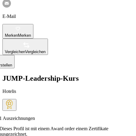
E-Mail
Merken
Merken
Vergleichen
Vergleichen
stellen
JUMP-Leadership-Kurs
Hotelis
1
Auszeichnungen
Dieses Profil ist mit einem Award order einem Zertifikate
ausgezeichnet.