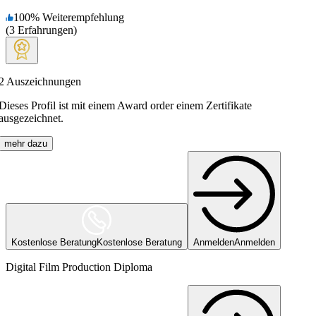
100
%
Weiterempfehlung
(
3
Erfahrungen
)
2
Auszeichnungen
Dieses Profil ist mit einem Award order einem Zertifikate
ausgezeichnet.
mehr dazu
Kostenlose Beratung
Kostenlose Beratung
Anmelden
Anmelden
Digital Film Production Diploma